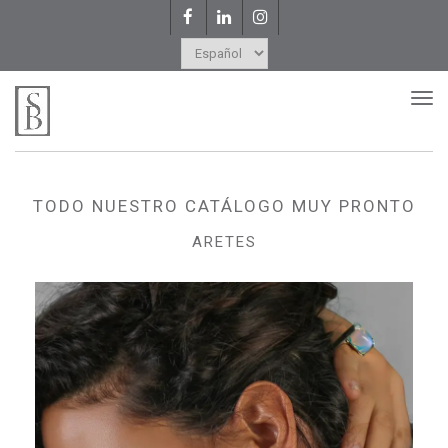
Facebook
LinkedIn
Instagram
Elegir
un
Tog
nav
idioma
TODO NUESTRO CATÁLOGO MUY PRONTO
ARETES