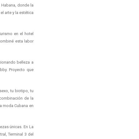
a Habana, donde la
 arte y la estética
urismo en el hotel
combiné esta labor
cionando belleza a
obby. Proyecto que
exo, tu biotipo, tu
 combinación de la
r la moda Cubana en
ezas únicas. En La
ral, Terminal 3 del