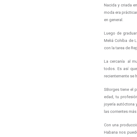
Nacida y criada e
moda era prácticam
en general.
Luego de graduarm
Meliá Cohíba de L
con la tarea de Re
La cercanía al mu
todos. Es así que
recientemente se 
SBorges tiene el p
edad, tu profesió
joyería autóctona 
las corrientes más
Con una producció
Habana nos pueden 