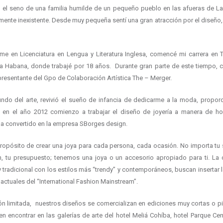
n el seno de una familia humilde de un pequeño pueblo en las afueras de L
ente inexistente. Desde muy pequeña sentí una gran atracción por el diseño, el
e en Licenciatura en Lengua y Literatura Inglesa, comencé mi carrera en T
a Habana, donde trabajé por 18 años. Durante gran parte de este tiempo, 
presentante del Gpo de Colaboración Artística The – Merger.
ndo del arte, revivió el sueño de infancia de dedicarme a la moda, propor
 en el año 2012 comienzo a trabajar el diseño de joyería a manera de h
ha convertido en la empresa SBorges design.
ropósito de crear una joya para cada persona, cada ocasión. No importa tu s
n, tu presupuesto; tenemos una joya o un accesorio apropiado para ti. La
y tradicional con los estilos más “trendy” y contemporáneos, buscan inserta
 actuales del “International Fashion Mainstream”.
n limitada, nuestros diseños se comercializan en ediciones muy cortas o pi
encontrar en las galerías de arte del hotel Meliá Cohíba, hotel Parque Cent